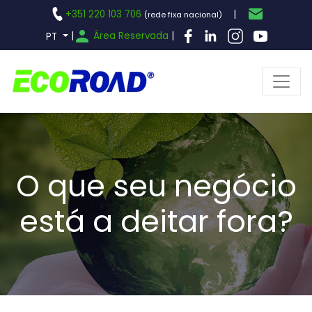
+351 220 103 706
|
(rede fixa nacional)
|
Área Reservada
|
PT
O que seu negócio
está a deitar fora?