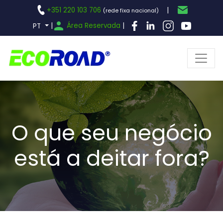
+351 220 103 706
|
(rede fixa nacional)
|
Área Reservada
|
PT
O que seu negócio
está a deitar fora?