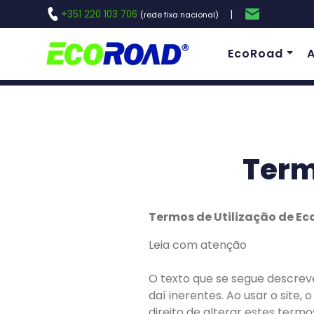
+351 220 103 706
|
(rede fixa nacional)
EcoRoad
Term
Termos de Utilização de Ec
Leia com atenção
O texto que se segue descreve 
daí inerentes. Ao usar o site,
direito de alterar estes term