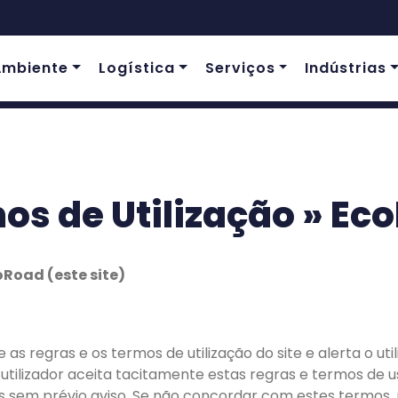
Ambiente
Logística
Serviços
Indústrias
os de Utilização » Ec
oRoad (este site)
as regras e os termos de utilização do site e alerta o util
 o utilizador aceita tacitamente estas regras e termos de
os sem prévio aviso. Se não concordar com estes termos, p