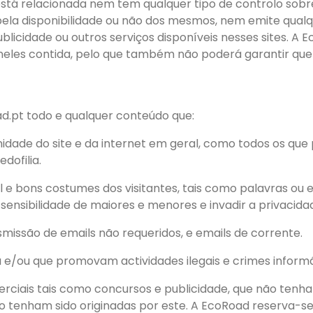
stá relacionada nem tem qualquer tipo de controlo sobre 
pela disponibilidade ou não dos mesmos, nem emite qua
blicidade ou outros serviços disponíveis nesses sites. A
neles contida, pelo que também não poderá garantir que 
.pt todo e qualquer conteúdo que:
nidade do site e da internet em geral, como todos os qu
dofilia.
 e bons costumes dos visitantes, tais como palavras ou 
a sensibilidade de maiores e menores e invadir a privacida
missão de emails não requeridos, e emails de corrente.
 e/ou que promovam actividades ilegais e crimes informá
rciais tais como concursos e publicidade, que não tenha
o tenham sido originadas por este. A EcoRoad reserva-se 