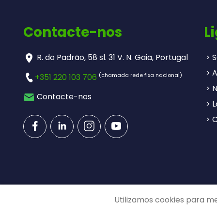
Contacte-nos
L
R. do Padrão, 58 sl. 31 V. N. Gaia, Portugal
> S
> 
(chamada rede fixa nacional)
+351 220 103 706
> N
Contacte-nos
> L
> 
Utilizamos cookies para me