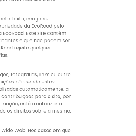
ente texto, imagens,
propriedade da EcoRoad pelo
a EcoRoad. Este site contém
bricantes e que não podem ser
Road rejeita qualquer
ias.
os, fotografias, links ou outro
buições não sendo estas
ualizadas automaticamente, a
contribuições para o site, por
rmação, está a autorizar a
ndo os direitos sobre a mesma.
d Wide Web. Nos casos em que