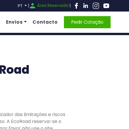
|
Área Reservada
|
PT
Envios
Contacto
Pedir Cotação
oRoad
izador das limitações e riscos
 uso. A EcoRoad reserva-se o
or favor não use o site.