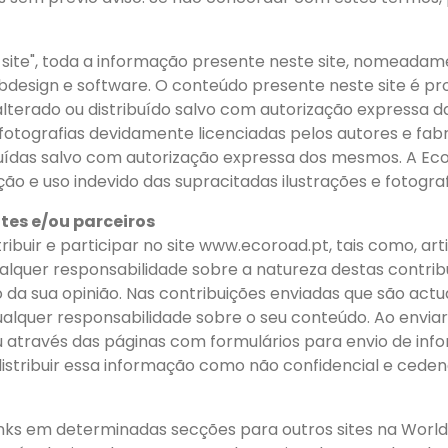
site", toda a informação presente neste site, nomeadam
webdesign e software. O conteúdo presente neste site é 
lterado ou distribuído salvo com autorização expressa d
 fotografias devidamente licenciadas pelos autores e fa
buídas salvo com autorização expressa dos mesmos. A Eco
ão e uso indevido das supracitadas ilustrações e fotograf
ntes e/ou parceiros
ibuir e participar no site www.ecoroad.pt, tais como, artig
ualquer responsabilidade sobre a natureza destas contri
da sua opinião. Nas contribuições enviadas que são act
alquer responsabilidade sobre o seu conteúdo. Ao enviar 
ou através das páginas com formulários para envio de info
e distribuir essa informação como não confidencial e cede
nks em determinadas secções para outros sites na Worl