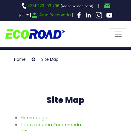
+351 220 103 706
|
(rede fixa nacional)
|
Área Reservada
|
PT
Home
Site Map
Site Map
Home page
Localizar uma Encomenda