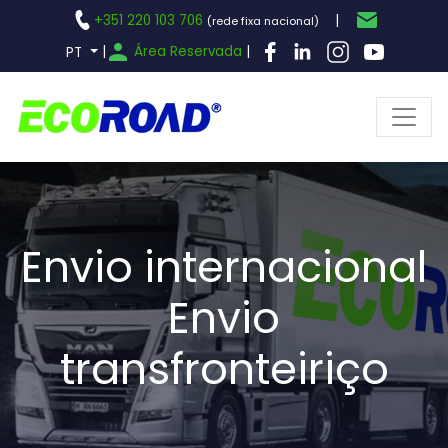
+351 220 103 706
|
(rede fixa nacional)
|
Área Reservada
|
PT
Envio internacional
Envio
transfronteiriço