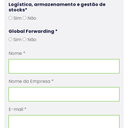
dep-operations@ecoroad.pt
Logística, armazenamento e gestão de
stocks
*
Informações Úteis para Transportadoras
Sim
Não
Bolsa de Carga:
bolsa-carga@ecoroad.pt
Global Forwarding
*
Faturação e Estado de Pedidos
Sim
Não
Envio de Faturas:
Nome
*
contabilidade@ecoroad.pt
Informações de Pedidos:
assessoria@ecoroad.pt
Nome da Empresa
*
E-mail
*