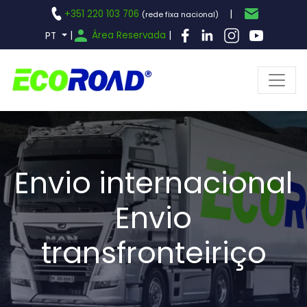
+351 220 103 706
|
(rede fixa nacional)
|
Área Reservada
|
PT
Envio internacional
Envio
transfronteiriço