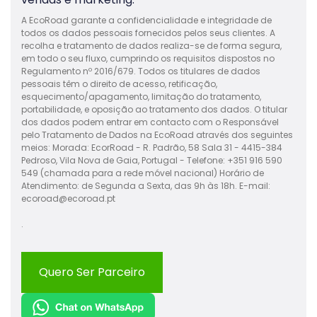
A EcoRoad garante a confidencialidade e integridade de
todos os dados pessoais fornecidos pelos seus clientes. A
recolha e tratamento de dados realiza-se de forma segura,
em todo o seu fluxo, cumprindo os requisitos dispostos no
Regulamento nº 2016/679. Todos os titulares de dados
pessoais têm o direito de acesso, retificação,
esquecimento/apagamento, limitação do tratamento,
portabilidade, e oposição ao tratamento dos dados. O titular
dos dados podem entrar em contacto com o Responsável
pelo Tratamento de Dados na EcoRoad através dos seguintes
meios: Morada: EcorRoad - R. Padrão, 58 Sala 31 - 4415-384
Pedroso, Vila Nova de Gaia, Portugal - Telefone: +351 916 590
549 (chamada para a rede móvel nacional) Horário de
Atendimento: de Segunda a Sexta, das 9h às 18h. E-mail:
ecoroad@ecoroad.pt
.