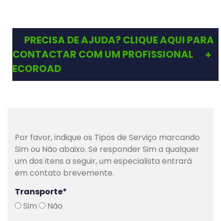
PRECISA DE AJUDA? CLIQUE AQUI PARA
CONTACTAR COM UM PROFISSIONAL
ECOROAD
Centro de Informação
R. do Padrão, 58 sala 31
4415-384 Pedroso V. N. Gaia
Portugal
Por favor, indique os Tipos de Serviço marcando
Sim ou Não abaixo. Se responder Sim a qualquer
Telefone:
+351 220 103 706
um dos itens a seguir, um especialista entrará
Outros Contactos da EcoRoad
em contato brevemente.
Administração:
Transporte
*
ecoroad@ecoroad.pt
Sim
Não
Dept.º Operações: