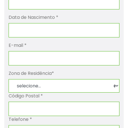
Informações de Pedidos:
assessoria@ecoroad.pt
Data de Nascimento
*
E-mail
*
Zona de Residência
*
Código Postal
*
Telefone
*