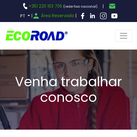
+351 220 103 706
|
(rede fixa nacional)
|
Área Reservada
|
PT
Venha trabalhar
conosco