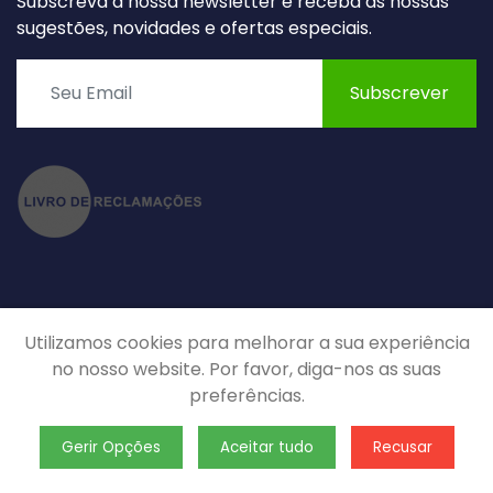
Subscreva a nossa newsletter e receba as nossas
sugestões, novidades e ofertas especiais.
Subscrever
Utilizamos cookies para melhorar a sua experiência
no nosso website. Por favor, diga-nos as suas
©
EcoRoad 2025
Todos os Direitos Reservados.
preferências.
Política de Privacidade
Termos
FAQs
Gerir Opções
Aceitar tudo
Recusar
Mapa do Site