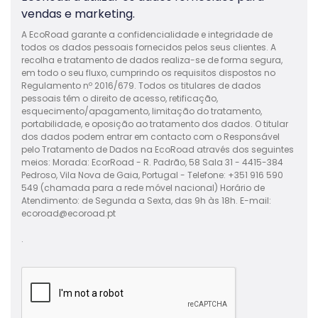
vendas e marketing.
A EcoRoad garante a confidencialidade e integridade de
todos os dados pessoais fornecidos pelos seus clientes. A
recolha e tratamento de dados realiza-se de forma segura,
em todo o seu fluxo, cumprindo os requisitos dispostos no
Regulamento nº 2016/679. Todos os titulares de dados
pessoais têm o direito de acesso, retificação,
esquecimento/apagamento, limitação do tratamento,
portabilidade, e oposição ao tratamento dos dados. O titular
dos dados podem entrar em contacto com o Responsável
pelo Tratamento de Dados na EcoRoad através dos seguintes
meios: Morada: EcorRoad - R. Padrão, 58 Sala 31 - 4415-384
Pedroso, Vila Nova de Gaia, Portugal - Telefone: +351 916 590
549 (chamada para a rede móvel nacional) Horário de
Atendimento: de Segunda a Sexta, das 9h às 18h. E-mail:
ecoroad@ecoroad.pt
.