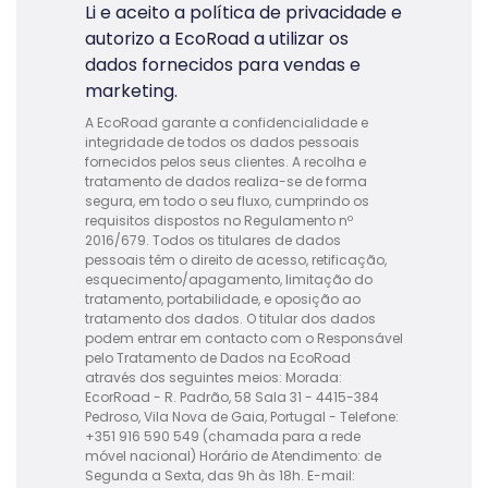
Li e aceito
a política de privacidade
e
autorizo a EcoRoad a utilizar os
dados fornecidos para vendas e
marketing.
A EcoRoad garante a confidencialidade e
integridade de todos os dados pessoais
fornecidos pelos seus clientes. A recolha e
tratamento de dados realiza-se de forma
segura, em todo o seu fluxo, cumprindo os
requisitos dispostos no Regulamento nº
2016/679. Todos os titulares de dados
pessoais têm o direito de acesso, retificação,
esquecimento/apagamento, limitação do
tratamento, portabilidade, e oposição ao
tratamento dos dados. O titular dos dados
podem entrar em contacto com o Responsável
pelo Tratamento de Dados na EcoRoad
através dos seguintes meios: Morada:
EcorRoad - R. Padrão, 58 Sala 31 - 4415-384
Pedroso, Vila Nova de Gaia, Portugal - Telefone:
+351 916 590 549 (chamada para a rede
móvel nacional) Horário de Atendimento: de
Segunda a Sexta, das 9h às 18h. E-mail: