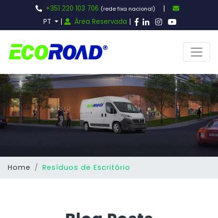
+351 220 103 706
|
(rede fixa nacional)
PT
|
Área Reservada
|
Home
Resíduos de Escritório